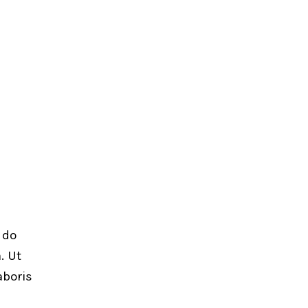
 do
. Ut
aboris